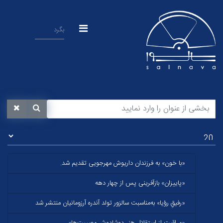
«با خون» به فرزندان داریوش مهرجویی تقدیم شد.
«پاییزان» بازآفرینی پس از چهار دهه
«رفیقِ رؤیا» به‌مناسبت سا‌لزور تولد آندره آرزومانیان منتشر شد