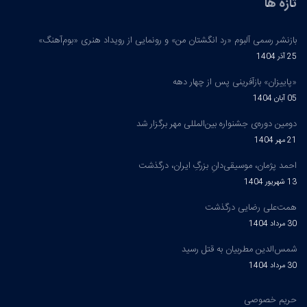
تازه ها
بازنشر رسمی آلبوم «رد انگشتان من» و رونمایی از رویداد هنری «بوم‌آهنگ»
25 آذر 1404
«پاییزان» بازآفرینی پس از چهار دهه
05 آبان 1404
دومین دوره‌ی جشنواره بین‌المللی مهر برگزار شد
21 مهر 1404
احمد پژمان، موسیقی‌دانِ بزرگِ ایران، درگذشت
13 شهریور 1404
همت‌علی رضایی درگذشت
30 مرداد 1404
شمس‌الدین مطربیان به قتل رسید
30 مرداد 1404
حریم خصوصی