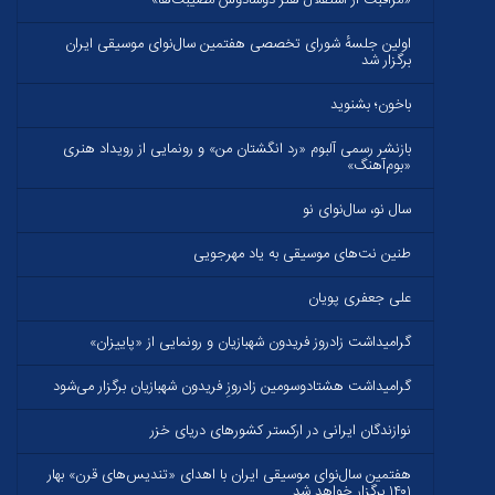
«مراقبت از استقلال هنر دوشادوش مصيبت‌ها»
اولین جلسهٔ شورای تخصصی هفتمین سال‌نوای موسیقی ایران
برگزار شد
باخون؛ بشنوید
بازنشر رسمی آلبوم «رد انگشتان من» و رونمایی از رویداد هنری
«بوم‌آهنگ»
سال نو، سال‌نوای نو
طنین نت‌های موسیقی به یاد مهرجویی
علی جعفری پویان
گرامیداشت زادروز فریدون شهبازیان و رونمایی از «پاییزان»
گرامیداشت هشتادوسومین زادروزِ فریدون شهبازیان برگزار می‌شود
نوازندگان ایرانی در ارکستر کشورهای دریای خزر
هفتمین سال‌نوای موسیقی ایران با اهدای «تندیس‌های قرن» بهار
۱۴۰۱ برگزار خواهد شد